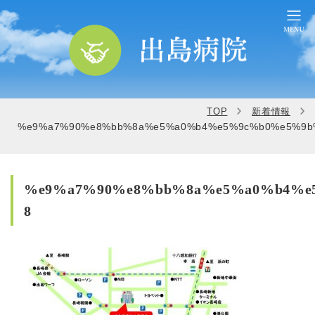
TOP
新着情報
%e9%a7%90%e8%bb%8a%e5%a0%b4%e5%9c%b0%e5%9b%
%e9%a7%90%e8%bb%8a%e5%a0%b4%e5
8