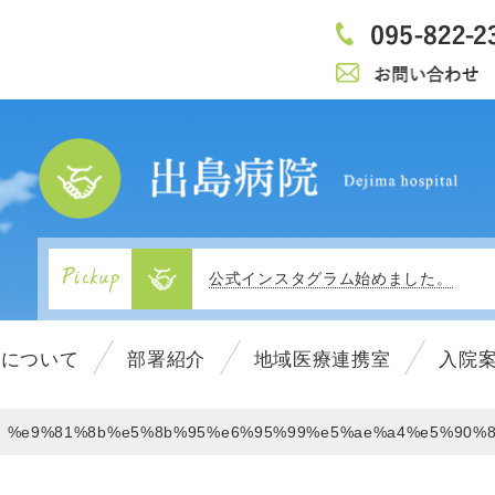
当施設内でのマスク着用について（3/1
広報誌『でじまの木』Vol.26を発行致
公式インスタグラム始めました。
1
移転リニューアルのお知らせ
2
院について
部署紹介
地域医療連携室
入院
3
4
広報誌『でじまの木』Vol.25を発行致
5
%e9%81%8b%e5%8b%95%e6%95%99%e5%ae%a4%e5%90%8
6
病院紹介動画がyoutubeに掲載されま
7