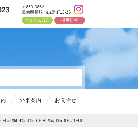
〒850-0862
長崎県長崎市出島町12-23
アクセス方法
採用情報
3以降)
しました。
案内
外来案内
お問合せ
しました。
c%e6%84%8f%e6%9b%b8%e6%a1%88
した！