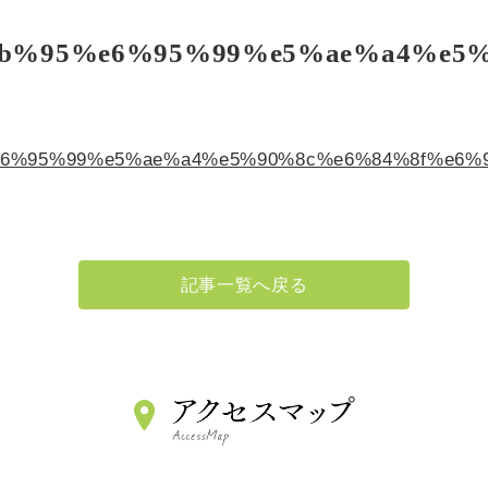
マイナンバーカードによる保険情報確
b%95%e6%95%99%e5%ae%a4%e5%
当施設内でのマスク着用について（3/1
広報誌『でじまの木』Vol.26を発行致
6%95%99%e5%ae%a4%e5%90%8c%e6%84%8f%e6%
記事一覧へ戻る