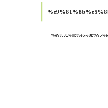
%e9%81%8b%e5%8
%e9%81%8b%e5%8b%95%e