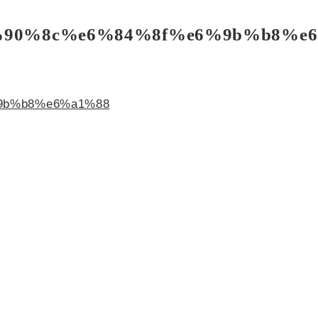
認について
90%8c%e6%84%8f%e6%9b%b8%e
3以降)
しました。
9b%b8%e6%a1%88