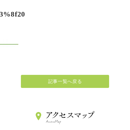
マイナンバーカードによる保険情報確
3%8f20
当施設内でのマスク着用について（3/1
広報誌『でじまの木』Vol.26を発行致
記事一覧へ戻る