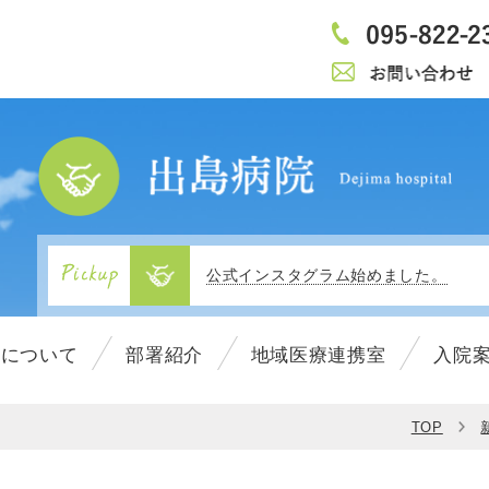
当施設内でのマスク着用について（3/1
広報誌『でじまの木』Vol.26を発行致
公式インスタグラム始めました。
1
移転リニューアルのお知らせ
2
院について
部署紹介
地域医療連携室
入院
3
4
広報誌『でじまの木』Vol.25を発行致
5
TOP
6
病院紹介動画がyoutubeに掲載されま
7