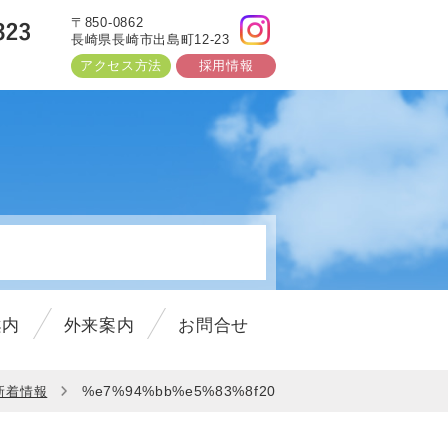
〒850-0862
長崎県長崎市出島町12-23
アクセス方法
採用情報
3以降)
しました。
案内
外来案内
お問合せ
しました。
%e7%94%bb%e5%83%8f20
新着情報
した！