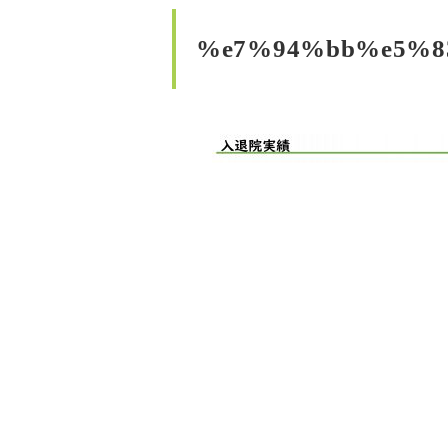
%e7%94%bb%e5%8