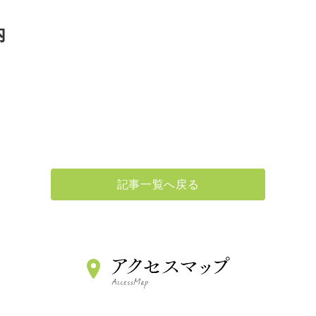
マイナンバーカードによる保険情報確
内
当施設内でのマスク着用について（3/1
広報誌『でじまの木』Vol.26を発行致
記事一覧へ戻る