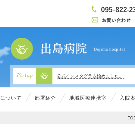
当施設内でのマスク着用について（3/1
広報誌『でじまの木』Vol.26を発行致
公式インスタグラム始めました。
1
移転リニューアルのお知らせ
2
院について
部署紹介
地域医療連携室
入院
3
4
広報誌『でじまの木』Vol.25を発行致
5
TO
6
病院紹介動画がyoutubeに掲載されま
7