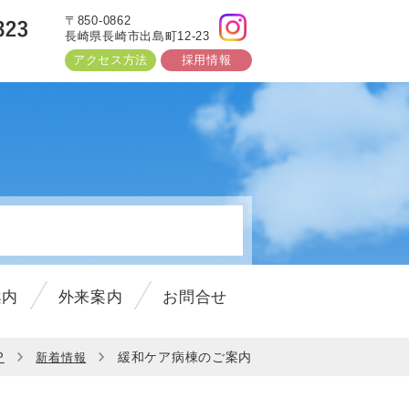
〒850-0862
長崎県長崎市出島町12-23
アクセス方法
採用情報
3以降)
しました。
案内
外来案内
お問合せ
しました。
緩和ケア病棟のご案内
P
新着情報
した！