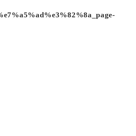
認について
e7%a5%ad%e3%82%8a_page-
3以降)
しました。