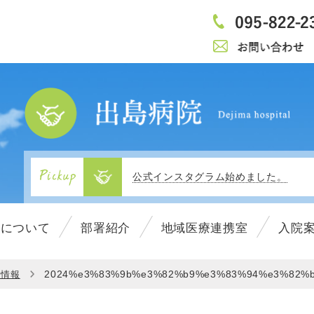
当施設内でのマスク着用について（3/1
広報誌『でじまの木』Vol.26を発行致
公式インスタグラム始めました。
1
移転リニューアルのお知らせ
2
院について
部署紹介
地域医療連携室
入院
3
4
広報誌『でじまの木』Vol.25を発行致
5
2024%e3%83%9b%e3%82%b9%e3%83%94%e3%82%b
着情報
6
病院紹介動画がyoutubeに掲載されま
7