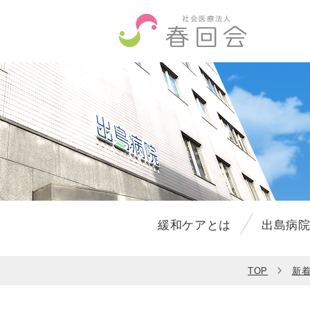
緩和ケアとは
出島病
TOP
新