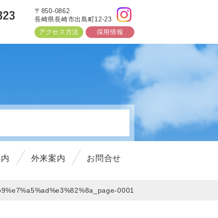
〒850-0862
長崎県長崎市出島町12-23
アクセス方法
採用情報
3以降)
しました。
案内
外来案内
お問合せ
しました。
9%e7%a5%ad%e3%82%8a_page-0001
した！